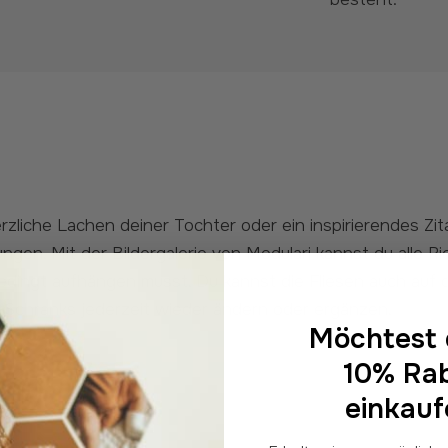
ngen. Mit der Bildergalerie von Modulari kannst du alle R
edingt aufhängen musst. Du kannst die Fliesen auch auf d
s Schranks jederzeit wieder ändern oder ergänzen.
Möchtest 
10% Ra
einkau