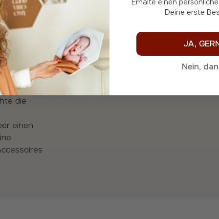
Erhalte einen persönlichen Rabattcode für
Deine erste Bes
JA, GER
Nein, da
 Ort. Magst
hte die
ber einen
ine
Accessoires