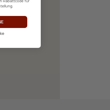
tellung.
NE
nke