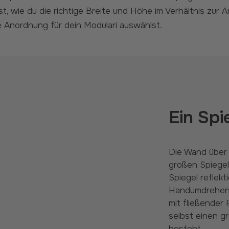
 wie du die richtige Breite und Höhe im Verhältnis zur An
te Anordnung für dein Modulari auswählst.
Ein Spi
Die Wand über der Anrichte eignet sich perfekt für einen
großen Spiegel.
Spiegel reflekt
Handumdrehen e
mit fließender
selbst einen g
besteht.