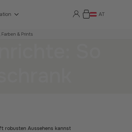
ration
AT
 Farben & Prints
richte: So
tschrank