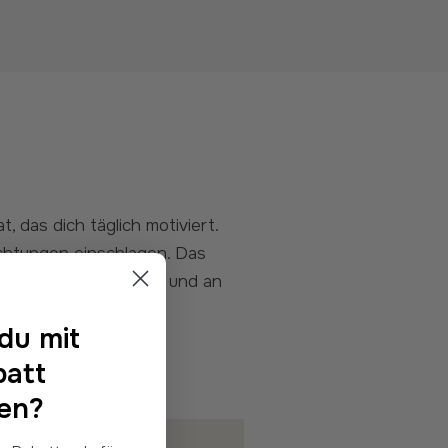
ichtungen einschlagen. Das
eine Anrichte stellen und an
du mit
batt
fen?