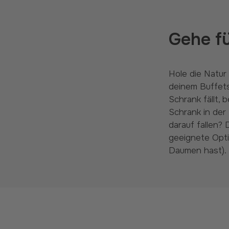
Gehe f
Hole die Natur ins Haus und platziere einige Pflanzen auf
deinem Buffets
Schrank fällt, 
Schrank in der
darauf fallen?
geeignete Opti
Daumen hast).