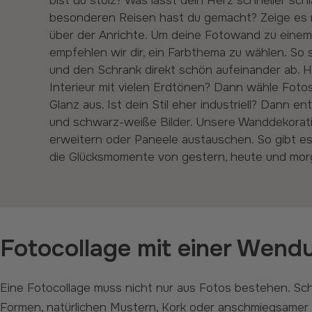
bist du stolz? Was lässt dein Herz schneller sc
besonderen Reisen hast du gemacht? Zeige es 
über der Anrichte. Um deine Fotowand zu eine
empfehlen wir dir, ein Farbthema zu wählen. So
und den Schrank direkt schön aufeinander ab. 
Interieur mit vielen Erdtönen? Dann wähle Fot
Glanz aus. Ist dein Stil eher industriell? Dann en
und schwarz-weiße Bilder. Unsere Wanddekorati
erweitern oder Paneele austauschen. So gibt es
die Glücksmomente von gestern, heute und mor
Fotocollage mit einer Wend
Eine Fotocollage muss nicht nur aus Fotos bestehen. Schau dir unsere umfangreiche Bildergalerie an und füge Fliesen mit Farben, geometrischen
Formen, natürlichen Mustern, Kork oder anschmiegsamer T