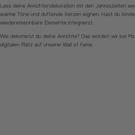
Lass deine Anrichtendekoration mit den Jahreszeiten wechseln. Im Frühling kannst du frische Blumen und klare Farben hinzufügen, während sich Herbst und Winter für
warme Töne und duftende Kerzen eignen. Hast du Kinder? 
wiedererkennbare Elemente integrierst.
Wie dekorierst du deine Anrichte? Das würden wir bei Modulari natürlich gerne wissen! Markiere @modulari_com auf deinem Instagram-Foto und vielleicht erhältst du einen
digitalen Platz auf unserer Wall of Fame.