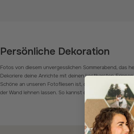
Persönliche Dekoration
Fotos von diesem unvergesslichen Sommerabend, das herzliche Lachen deiner Tochter oder ein inspirierendes Zitat, das dich täglich motiviert.
Dekoriere deine Anrichte mit deinen kostbarsten Erinneru
Schöne an unseren Fotofliesen ist, dass du sie nicht unb
der Wand lehnen lassen. So kannst du das Styling deine