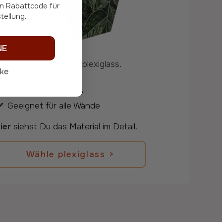
en Rabattcode für
tellung.
NE
uxuriöses Design mit
plexiglass
.
nke
5 mm dick
Transparente Seite
Geeignet für alle Wände
ier
siehst Du das Material im Detail.
Wähle plexiglas >
Wähle plexiglass >
Zurück zu den Informationen.