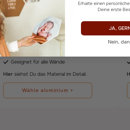
Erhalte einen persönlich
Deine erste Bes
JA, GER
Modernes Design mit
aluminium
.
L
Nein, da
3 mm dick
Anthrazitfarbene Seite
Geeignet für alle Wände
Hier
siehst Du das Material im Detail.
H
Wähle aluminium >
Wähle aluminium >
Zurück zu den Informationen.