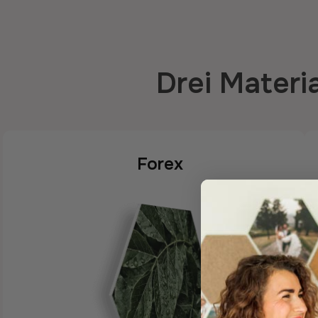
Drei Materi
Forex
Forex