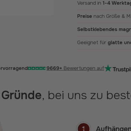
Versand in
1-4 Werkta
Preise
nach Größe & Ma
Selbstklebendes magn
Geeignet für
glatte un
rvorragend
9669+
Bewertungen auf
 Gründe
, bei uns zu best
1
Aufhänge