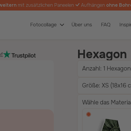
weitern
mit zusätzlichen Paneelen
Aufhängen
ohne Bohr
Fotocollage
Über uns
FAQ
Inspi
Hexagon 
uf
Anzahl: 1 Hexagon
größe: XS (18x16 
Wähle das Materia