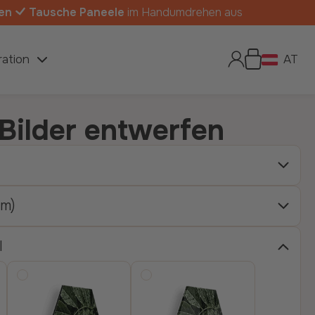
en
Tausche Paneele
im Handumdrehen aus
ration
AT
Bilder entwerfen
cm)
l