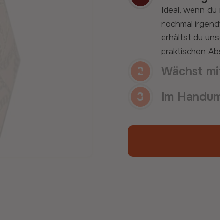
2
Wächst mit
Für den Fall, da
Oder wenn du d
Lust auf Abwe
kannst du die
3
Im Handum