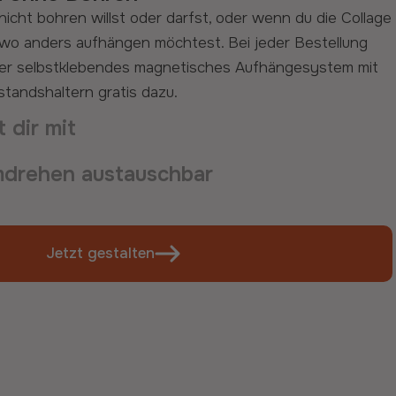
 dir mit
ss dein kleiner Liebling längst kein Kleinkind mehr ist.
eine Collage an die Jahreszeiten anpassen willst oder
chslung hast. Mit dem magnetischen Aufhängesystem
 Elemente im Handumdrehen austauschen.
drehen austauschbar
Jetzt gestalten