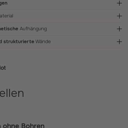
gen
terial
etische
Aufhängung
d strukturierte
Wände
ellen
n
ohne Bohren