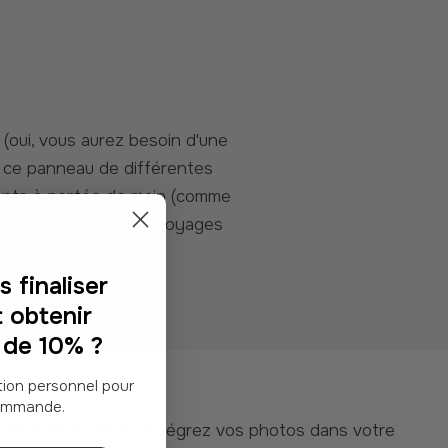
r ce panneau de différentes
tants à portée de main (comme
s d'avion de tous ces voyages
 finaliser
 obtenir
 de 10% ?
commande.