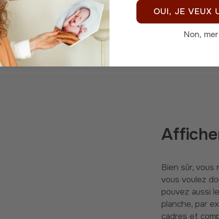
emble de votre design. Il en va de même pour les autres i
OUI, JE VEUX
 noir et blanc, assurez-vous que la couleur bleue est rép
res. Ainsi, vous pouvez mélanger et assortir jusqu'à ce q
Non, mer
Affiche
Bien sûr, vous n'êtes pas seulement limité à vos murs lorsque
vous voulez do
pouvez aussi le
planche, par ex
cadres et comp