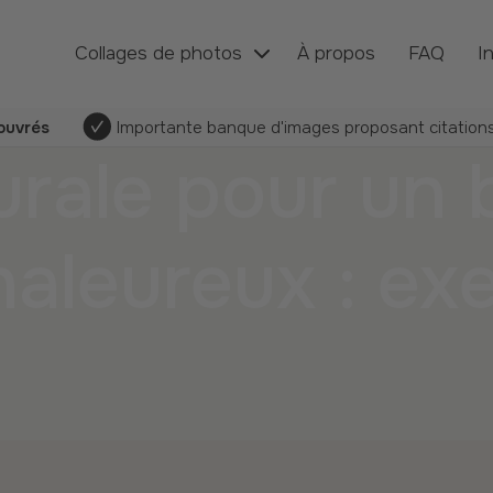
Collages de photos
À propos
FAQ
I
 ouvrés
Importante banque d'images proposant citations
rale pour un 
haleureux : ex