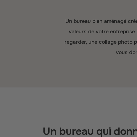
Un bureau bien aménagé crée non seulement un espace de travail agréable, mais reflète également l'identité et les
valeurs de votre entreprise.
regarder, une collage photo p
vous don
Un bureau qui donn