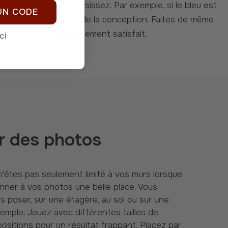
mages que vous choisissez. Par exemple, si le bleu est
 UN CODE
artie sur l'ensemble de la conception. Faites de même
ue vous soyez complètement satisfait.
ci
r des photos
nner à vos photos une belle place. Vous
s poser, sur une étagère, au sol ou sur une
emple. Jouez avec différentes tailles de
ositions pour un résultat frappant. Placez par