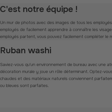
C'est notre équipe !
Un mur de photos avec des images de tous les employés crée un sentiment de connexion. De plus, cette collage photo permet aux nouveaux
employés de facilement apprendre à connaître les visages
employés partent, vous pouvez facilement compléter le m
Ruban washi
Saviez-vous qu'un environnement de bureau avec une atmosphère chaleureuse peut considérablement améliorer la productivité et le bien-être de vos employés ? La
décoration murale y joue un rôle déterminant. Optez-vou
chaudes et des matériaux naturels conviennent parfaitem
ou bleues sont parfaites.