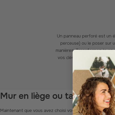
Un panneau perforé est un élément mural super polyvalent. Vous pouvez le suspendre (oui, vous aurez besoin d'une
perceuse) ou le poser sur 
manières. Transformez-le en 
vos clés ou vos plus beaux c
Mur en liège ou tableau d'a
Maintenant que vous avez choisi vos images préférées, vous pouvez les déplacer jusqu'à ce que vous trouviez la combinaison idéale. Intégrez vos photos dans votre