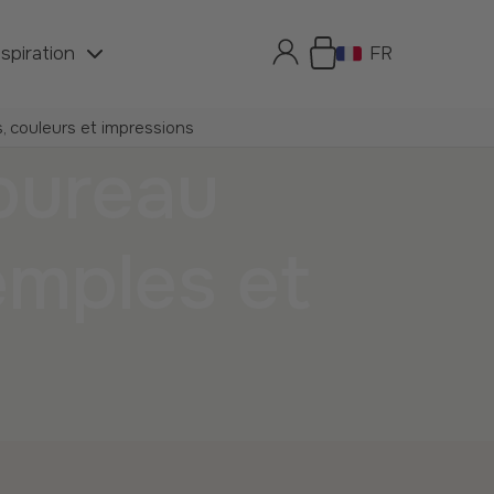
nspiration
FR
, couleurs et impressions
bureau
emples et