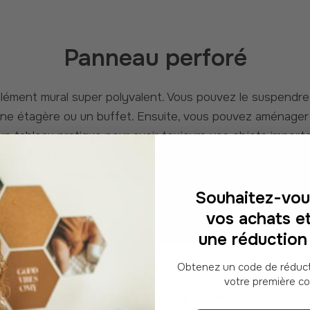
Panneau perforé
une étagère ou un buffet. Ensuite, vous pouvez aménage
un tableau pratique pour avoir toujours vos objets impor
olliers) ou épinglez-y vos polaroids préférés ou les billet
inoubliables. Idéal pour rêver un peu.
Souhaitez-vous
vos achats et
une réduction
ffichage
Obtenez un code de réduction personnel pour
votre première 