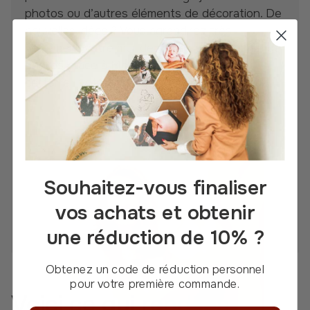
photos ou d’autres éléments de décoration. De
nouvelles idées ? Vous agrandirez très
facilement votre mur de miroirs ou votre mur de
photos grâce à Modulari. Une chose est
certaine : votre mur ne sera jamais ennuyeux.
Souhaitez-vous finaliser
vos achats et obtenir
une réduction de 10% ?
Obtenez un code de réduction personnel
pour votre première commande.
Voici ce qui rend les