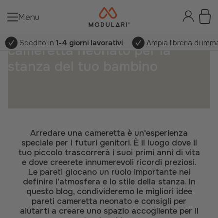
Menu
Le migliori idee pareti
Spedito in
1-4 giorni lavorativi
Ampia libreria di imm
cameretta neonato per la
stanza del tuo bambino
Arredare una cameretta è un'esperienza
speciale per i futuri genitori. È il luogo dove il
tuo piccolo trascorrerà i suoi primi anni di vita
e dove creerete innumerevoli ricordi preziosi.
Le pareti giocano un ruolo importante nel
definire l'atmosfera e lo stile della stanza. In
questo blog, condivideremo le migliori idee
pareti cameretta neonato e consigli per
aiutarti a creare uno spazio accogliente per il