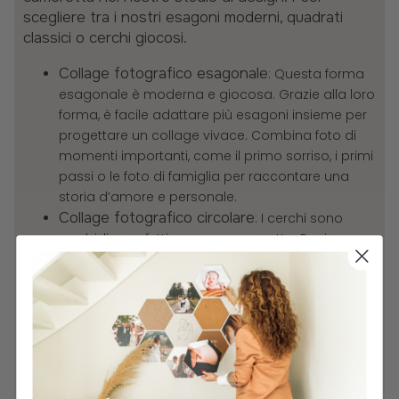
scegliere tra i nostri esagoni moderni, quadrati
classici o cerchi giocosi.
Collage fotografico esagonale
: Questa forma
esagonale è moderna e giocosa. Grazie alla loro
forma, è facile adattare più esagoni insieme per
progettare un collage vivace. Combina foto di
momenti importanti, come il primo sorriso, i primi
passi o le foto di famiglia per raccontare una
storia d’amore e personale.
Collage fotografico circolare
: I cerchi sono
morbidi e perfetti per una cameretta. Puoi usare
cerchi di diverse dimensioni per aggiungere
profondità e dinamismo alla parete. Aggiungi
anche alcune citazioni o illustrazioni per
completare il tuo collage.
Collage fotografico quadrato
: I quadrati sono
classici e versatili. Puoi disporli in una griglia
ordinata utilizzando i nostri distanziatori inclusi.