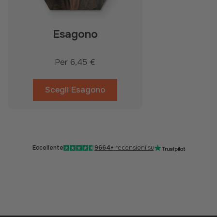
Esagono
Per
6,45 €
Scegli Esagono
Eccellente
9664+
recensioni su