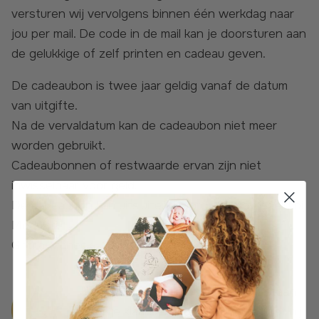
versturen wij vervolgens binnen één werkdag naar
jou per mail. De code in de mail kan je doorsturen aan
de gelukkige of zelf printen en cadeau geven.
De cadeaubon is twee jaar geldig vanaf de datum
van uitgifte.
Na de vervaldatum kan de cadeaubon niet meer
worden gebruikt.
Cadeaubonnen of restwaarde ervan zijn niet
inwisselbaar voor geld.
De cadeaubon kan uitsluitend worden ingewisseld bij
Modulari.
giftcard check
"Hulp nodig met je ontwerp? We staan
voor je klaar!" -
Ulrike
, interieurstylist bij