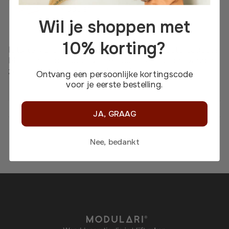
Modulari
Wil je shoppen met
10% korting?
Iets te vieren en op zoek naar het perfecte cadeau?
Met een cadeaubon van Modulari kan de ontvanger
zelf unieke wanddecoratie creëren.
Ontvang een persoonlijke kortingscode
voor je eerste bestelling.
Productbeschrijving
JA, GRAAG
Nee, bedankt