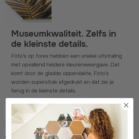
Museumkwaliteit. Zelfs in
de kleinste details.
Foto’s op forex hebben een unieke uitstraling
met opvallend heldere kleurenweergave. Dat
komt door de gladde oppervlakte. Foto’s
worden superstrak afgedrukt en dat zie je
terug in de kleinste details.
Modern met een zijdeglans
afwerking