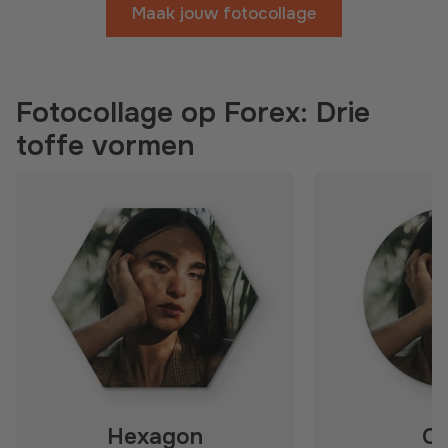
Maak jouw fotocollage
Fotocollage op Forex: Drie
toffe vormen
Hexagon
Ci