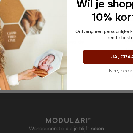
Wil je sho
10% kor
Ontvang een persoonlijke kortingscode voor je
eerste bestel
Sne
Wij scoren: uitstekend! Lees de
Jouw unieke product wordt speciaal voor jou
beoordelingen
.
JA, GRA
gem
net
Nee, beda
gel