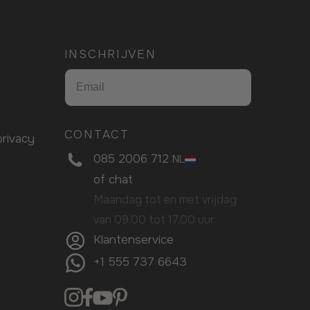
INSCHRIJVEN
CONTACT
rivacy
085 2006 712
NL
of
chat
Maandag tot en met vrijdag
van 09.00 tot 17.00 uur
Klantenservice
+1 555 737 6643