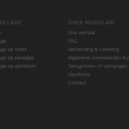
OLLAGE
OVER MODULARI
e
Ons verhaal
lage
FAQ
lage op forex
Verzending & Levering
lage op plexiglas
Algemene voorwaarden & p
lage op aluminium
Terugsturen of vervangen
Vacatures
Contact