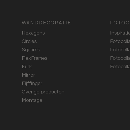
WANDDECORATIE
FOTOC
Hexagons
Inspirati
Circles
Fotocol
Squares
Fotocol
FlexFrames
Fotocol
Kurk
Fotocol
Mirror
Eijffinger
Overige producten
Montage