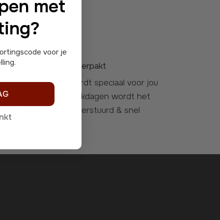
ppen met
ting?
ling.
lle levering en goed verpakt
AG
aakt. Binnen 1-4 werkdagen wordt het
jes ingepakt naar je verstuurd &
snel
nkt
everd
.