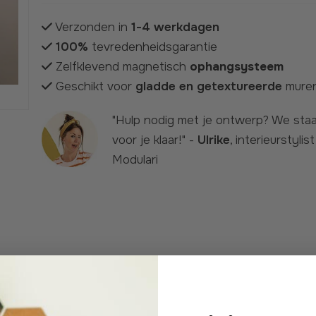
Verzonden in
1-4 werkdagen
100%
tevredenheidsgarantie
Zelfklevend magnetisch
ophangsysteem
Geschikt voor
gladde en getextureerde
mure
"Hulp nodig met je ontwerp? We staan
voor je klaar!" -
Ulrike
, interieurstylist
Modulari