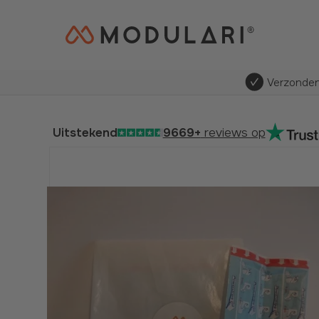
Verzonden
Uitstekend
9669+
reviews op