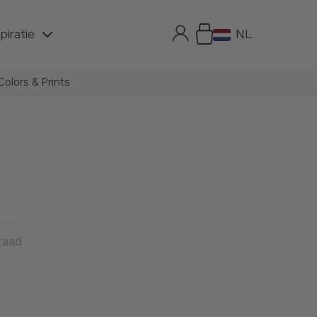
spiratie
NL
olors & Prints
rraad