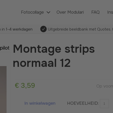
Fotocollage
Over Modulari
FAQ
In
 in
1-4 werkdagen
Uitgebreide beeldbank met Quotes, C
Montage strips
normaal 12
€ 3,59
Op voo
In winkelwagen
HOEVEELHEID: