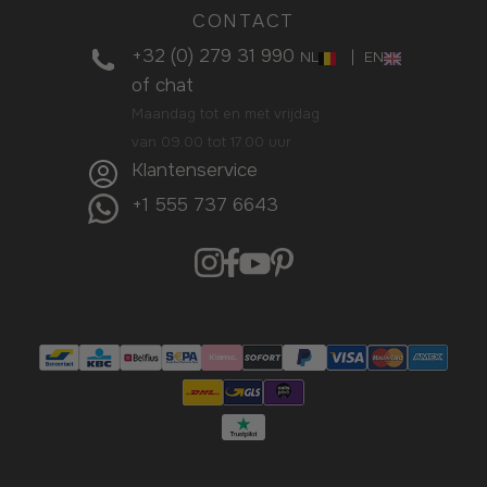
CONTACT
+32 (0) 279 31 990
|
NL
EN
of
chat
Maandag tot en met vrijdag
van 09.00 tot 17.00 uur
Klantenservice
+1 555 737 6643