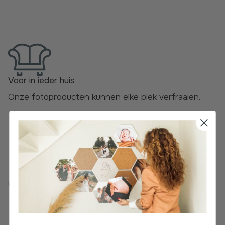
Voor in ieder huis
Onze fotoproducten kunnen elke plek verfraaien.
Wij scoren: uitstekend! Lees de
beoordelingen
.