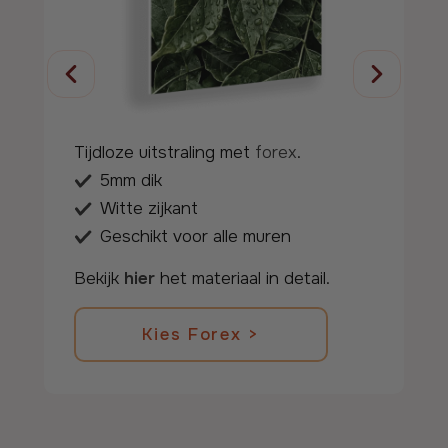
Tijdloze uitstraling met
forex
.
5mm dik
Witte zijkant
Geschikt voor alle muren
Kies forex >
Bekijk
hier
het materiaal in detail.
Terug naar de details.
Kies Forex >