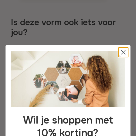
Is deze vorm ook iets voor
jou?
Wil je shoppen met
Hexagon
10% korting?