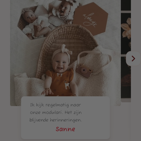
Ik kijk regelmatig naar
m
onze modulari. Het zijn
blijvende herinneringen.
Sanne