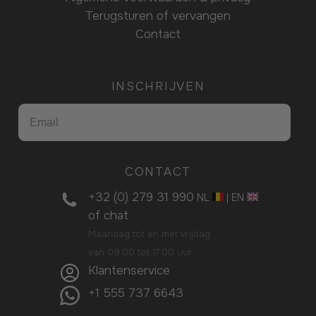
Terugsturen of vervangen
Contact
INSCHRIJVEN
CONTACT
+32 (0) 279 31 990
NL
|
EN
of
chat
Maandag tot en met vrijdag
van 09.00 tot 17.00 uur
Klantenservice
+1 555 737 6643