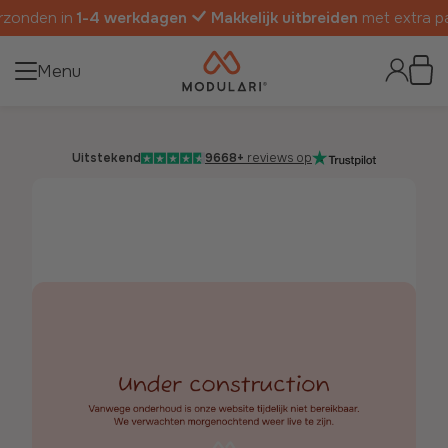
nden in
1-4 werkdagen
Makkelijk uitbreiden
met extra pane
Menu
Uitstekend
9668+
reviews op