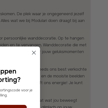
 Alles wat we bij Modulari doen draagt bij aan
reiden en te vervangen. Wanddecoratie die met
ggen. Modulari is er voor jouw geluksmomenten
oppen
errassende combinaties en de mooiste beelden
rting?
is onze passie en geeft ons energie! Je kunt
eren en verwonderen.
ling.
aat over jou.
Want dat wat jou beweegt
ndje? Wat bezorgt een glimlach op jouw