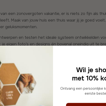
eft. Maak van jouw huis een thuis waar jij je goed voelt.
eer geluksmomenten.
 je eigen foto’s en designs én bovenal oneindig uit te b
il. Je hebt dromen en momenten die je wilt blijven vastle
Wil je sh
we ontwikkelen door, elke dag weer. Nieuwe materialen, v
met 10% ko
oen we waar we blij van worden. Wat we voor jou creëren 
 ook bent, daarom proberen we je elke dag weer te inspir
Ontvang een persoonlijke kortingscode voor je
eerste bestel
oor feitjes, geschiedenis of borstklopperij.
Ons verhaal g
om jij je bed voor uit? Wat geeft jouw dag een gouden ra