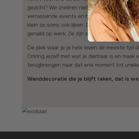
gezicht? We creëren niet alleen de mooiste pr
verrassende events en hebben nog zoveel meer
klein ze soms ook lijken. Dat warme bad na e
genaild op werk. Ze zijn er iedere dag, als je 
De plek waar je je hele leven de meeste tijd doorbrengt is je huis. Daarom is het onze missie om een extra warm thuisgevoel te creëren voor jou.
Omring jezelf met wat je dierbaar is en maak e
terugbrengen naar dat ene moment tot unieke
Wanddecoratie die je blijft raken, dat is w