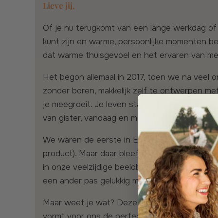
Lieve jij,
Of je nu terugkomt van een lange werkdag of van een zonovergoten vakantie, er is niets zo fijn als thuiskomen. De plek waar je ongegeneerd jezelf
kunt zijn en warme, persoonlijke momenten bele
dat warme thuisgevoel en het ervaren van m
Het begon allemaal in 2017, toen we na veel ontwerpen en testen het ideale systeem ontwikkelden voor persoonlijke wanddecoratie. Op te hangen
zonder boren, makkelijk zelf te ontwerpen met
je meegroeit. Je leven staat namelijk nooit st
van gister, vandaag en morgen.
We waren de eerste in Europa én de bedenker van de hexagon tegel! Je weet wel, die stijlvolle, tijdloze zeshoek (en nog steeds ons best verkochte
product). Maar daar bleef het niet bij. Want 
in onze veelzijdige beeldbank. Bij Modulari d
een ander pas gelukkig maken als je dat zelf
Maar weet je wat? Deze pagina is geen plek v
vormt voor ons de perfecte inspiratie. Waar k