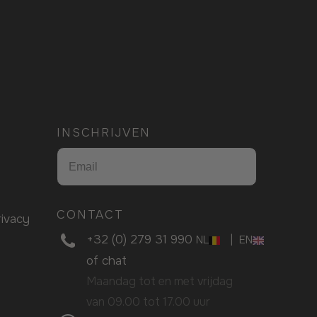
INSCHRIJVEN
CONTACT
ivacy
+32 (0) 279 31 990
|
NL
EN
of
chat
Maandag tot en met vrijdag
van 09.00 tot 17.00 uur