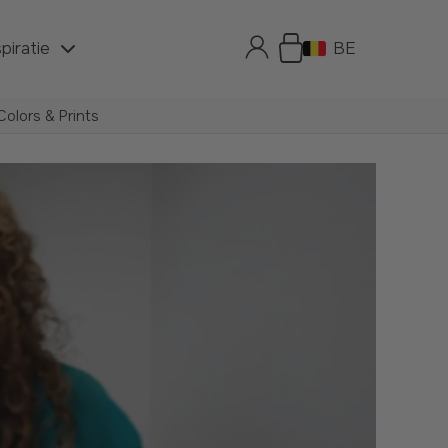
spiratie
BE
olors & Prints