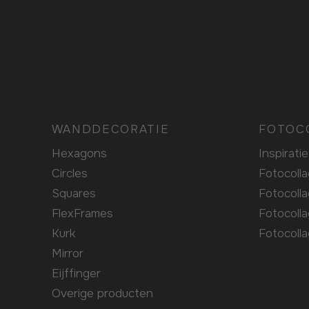
WANDDECORATIE
FOTOC
Hexagons
Inspiratie
Circles
Fotocoll
Squares
Fotocoll
FlexFrames
Fotocoll
Kurk
Fotocoll
Mirror
Eijffinger
Overige producten