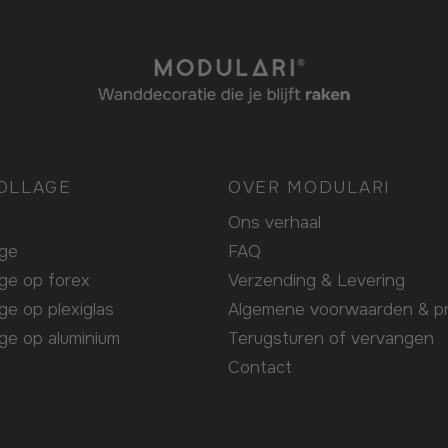
OLLAGE
OVER MODULARI
Ons verhaal
age
FAQ
age op forex
Verzending & Levering
age op plexiglas
Algemene voorwaarden & pr
age op aluminium
Terugsturen of vervangen
Contact