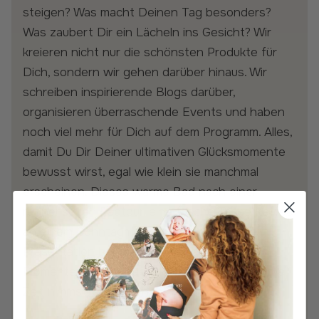
steigen? Was macht Deinen Tag besonders?
Was zaubert Dir ein Lächeln ins Gesicht? Wir
kreieren nicht nur die schönsten Produkte für
Dich, sondern wir gehen darüber hinaus. Wir
schreiben inspirierende Blogs darüber,
organisieren überraschende Events und haben
noch viel mehr für Dich auf dem Programm. Alles,
damit Du Dir Deiner ultimativen Glücksmomente
bewusst wirst, egal wie klein sie manchmal
erscheinen. Dieses warme Bad nach einer
regnerischen Radtour, eine frische Tasse Kaffee
an einem Sonntagmorgen, eine gelungene
Präsentation bei der Arbeit. Die besonderen
Momente gibt es jeden Tag, solange Du Dir die
Zeit nimmst, sie zu sehen.