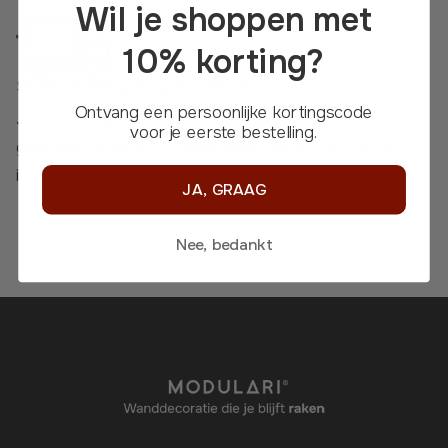
Wil je shoppen met
10% korting?
Snelle levering en goed verpakt
Ontvang een persoonlijke kortingscode
Jouw unieke product wordt speciaal voor jou
voor je eerste bestelling.
gemaakt. Binnen 1-4 werkdagen wordt het netjes
ingepakt naar je verstuurd &
snel geleverd
.
JA, GRAAG
Nee, bedankt