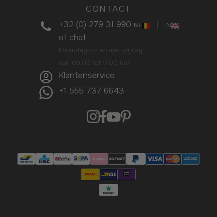
CONTACT
+32 (0) 279 31 990
|
NL
EN
of
chat
Maandag tot en met vrijdag
van 09.00 tot 17.00 uur
Klantenservice
+1 555 737 6643