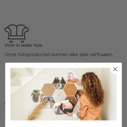
Voor in ieder huis
Onze fotoproducten kunnen elke plek verfraaien.
Wij scoren: uitstekend! Lees de
beoordelingen
.