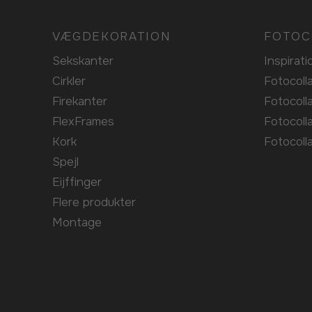
VÆGDEKORATION
FOTOC
Sekskanter
Inspirati
Cirkler
Fotocol
Firekanter
Fotocol
FlexFrames
Fotocoll
Kork
Fotocol
Spejl
Eijffinger
Flere produkter
Montage