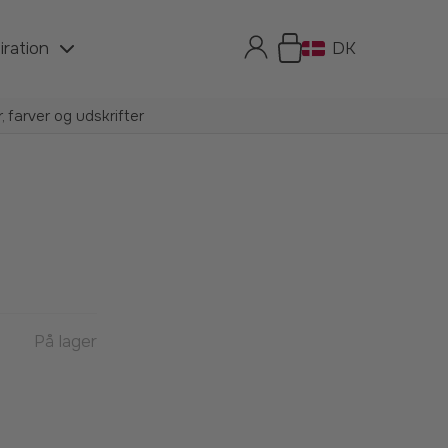
iration
DK
 farver og udskrifter
På lager