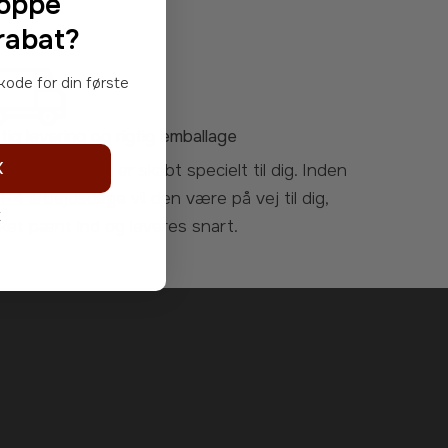
hoppe
rabat?
tig levering og rigtig emballage
K
 1-4 arbejdsdage vil den være på vej til dig,
k
ket pænt ind og
leveres snart
.