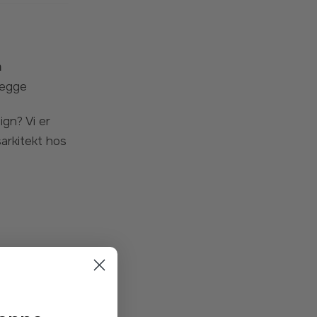
m
ægge
sarkitekt hos