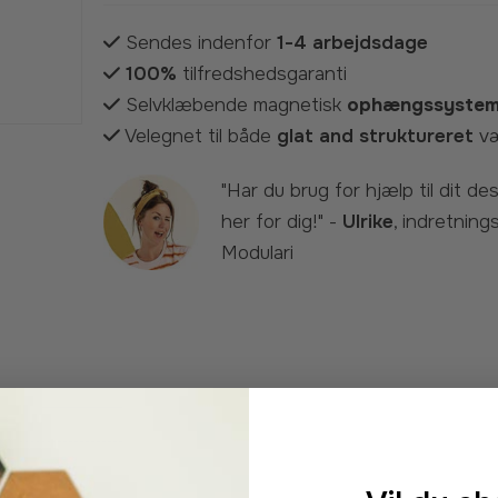
Sendes indenfor
1-4 arbejdsdage
100%
tilfredshedsgaranti
Selvklæbende magnetisk
ophængssyste
Velegnet til både
glat and struktureret
v
"Har du brug for hjælp til dit design? Vi er
her for dig!" -
Ulrike
, indretning
Modulari