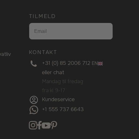
TILMELD
KONTAKT
vatliv
+31 (0) 85 2006 712
EN
eller
chat
Mandag til fredag
fra kl. 9-17
Kundeservice
+1 555 737 6643