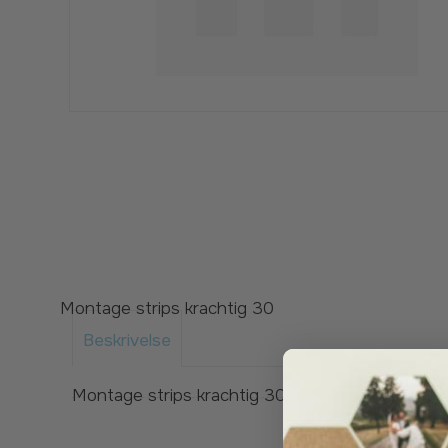
Montage strips krachtig 30
Beskrivelse
Montage strips krachtig 30