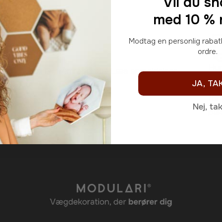
Vil du s
med 10 % 
Modtag en personlig rabatkode for din første
ordre.
Hur
Vi scorer: fremragende! Læs
anmeldelser
.
JA, TA
Dit unikke produkt er skabt specielt til dig. Inden
for
Nej, ta
pak