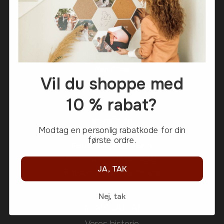
FlexFrames
Kork
Spejl
Eijffinger
Flere produkter
Montage
Vil du shoppe med
10 % rabat?
FOTOCOLLAGE
Inspiration
Modtag en personlig rabatkode for din
Fotocollage
første ordre.
Fotocollage på Forex
Fotocollage på plexiglas
JA, TAK
Fotocollage på aluminium
Nej, tak
OM MODULARI
Vores historie