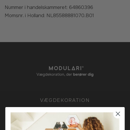
Nummer i handelskammeret: 64860396
Momsnr. i Holland: NL85588881070.B01
VÆGDEKORATION
Sekskanter
Cirkler
Firekanter