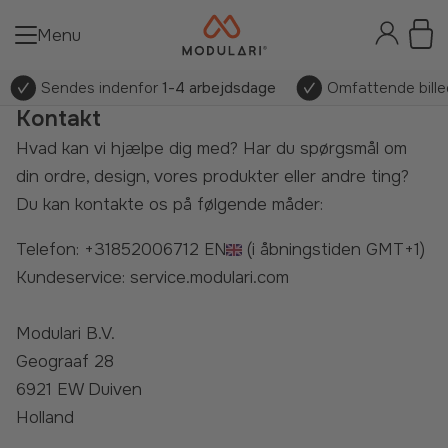
Menu
Sendes indenfor
1-4 arbejdsdage
Omfattende billed
Kontakt
Hvad kan vi hjælpe dig med? Har du spørgsmål om
din ordre, design, vores produkter eller andre ting?
Du kan kontakte os på følgende måder:
Telefon:
+31852006712
EN
(i åbningstiden GMT+1)
Kundeservice:
service.modulari.com
Modulari B.V.
Geograaf 28
6921 EW Duiven
Holland