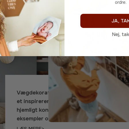
ordre.
JA, TA
Nej, ta
Vægdekoration til
et inspirerende og
hjemligt kontor:
eksempler og tips
LÆS MERE>