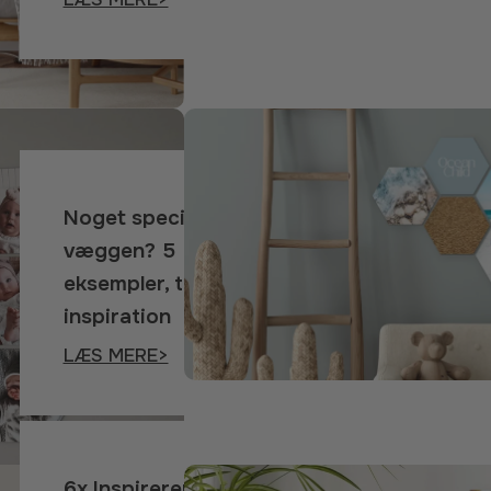
Noget specielt på
væggen? 5
eksempler, tips og
inspiration
LÆS MERE>
6x Inspirerende