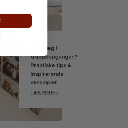
K
k
Fotovæg i
trappeopgangen?
Praktiske tips &
inspirerende
eksempler
LÆS MERE>