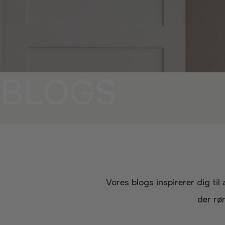
BLOGS
Vores blogs inspirerer dig til at skabe den dejlige, varme følelse af hjem på din egen måde. Omgiv dig selv med det,
der rør