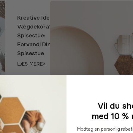
Kreative Ideer til
Vægdekoration
Spisestue:
Forvandl Din
Spisestue
LÆS MERE>
Vil du s
med 10 % 
Modtag en personlig rabatkode for din første