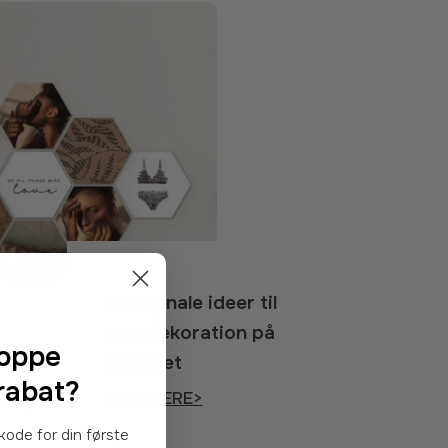
6 originale ideer til
vægdekoration på
hoppe
toilettet
rabat?
LÆS MERE>