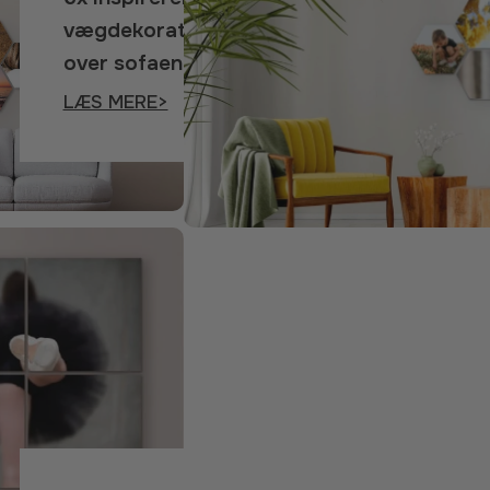
vægdekorationer
over sofaen
LÆS MERE>