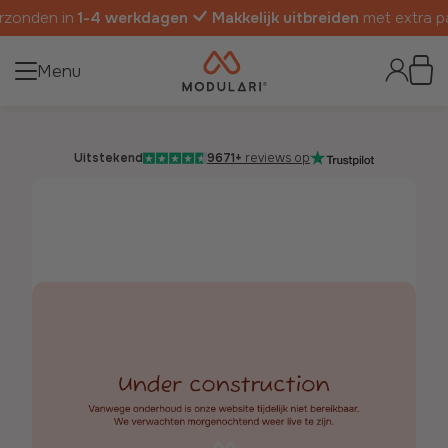
onden in
1-4 werkdagen
Makkelijk uitbreiden
met extra pan
Menu
Uitstekend
9671+
reviews op