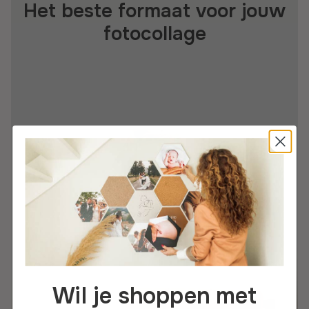
Het beste formaat voor jouw
fotocollage
XS (18x16 cm)
Van
€ 6,95
Wil je shoppen met