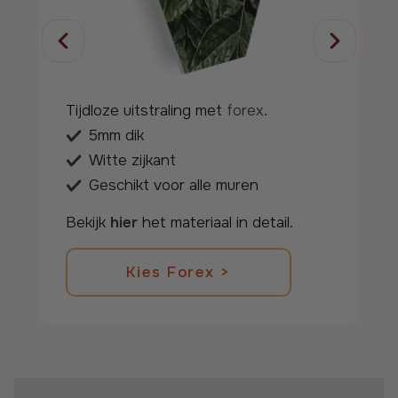
Tijdloze uitstraling met
forex
.
5mm dik
Witte zijkant
Geschikt voor alle muren
Kies forex >
Bekijk
hier
het materiaal in detail.
Terug naar de details.
Kies Forex >